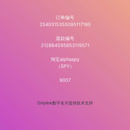
订单编号
​2540315355095117195
​退款编号
​212864595853119571
​淘宝alphaspy
（SPY）
​9007
Onlylink数字名片提供技术支持